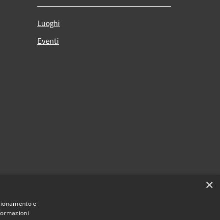
Luoghi
Eventi
×
nzionamento e
nformazioni