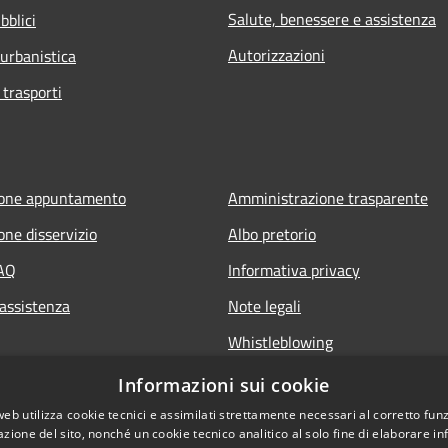
Salute, benessere e assistenza
bblici
Autorizzazioni
 urbanistica
 trasporti
ione appuntamento
Amministrazione trasparente
one disservizio
Albo pretorio
FAQ
Informativa privacy
 assistenza
Note legali
Whistleblowing
Dichiarazione di accessibilità
Informazioni sui cookie
Obiettivi di accessibilità
web utilizza cookie tecnici e assimilati strettamente necessari al corretto fu
azione del sito, nonché un cookie tecnico analitico al solo fine di elaborare i