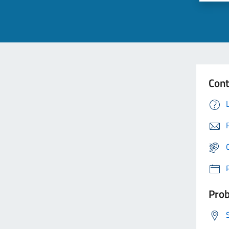
Cont
Prob