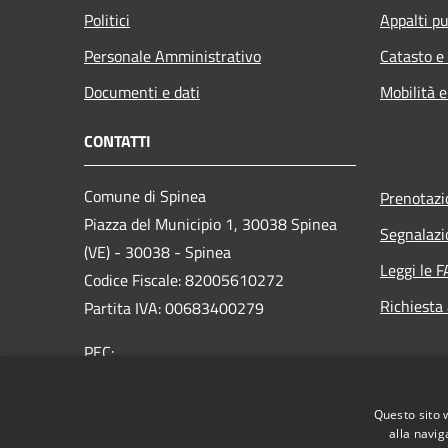
Politici
Appalti pu
Personale Amministrativo
Catasto e
Documenti e dati
Mobilità e
CONTATTI
Comune di Spinea
Prenotaz
Piazza del Municipio 1, 30038 Spinea
Segnalazi
(VE) - 30038 - Spinea
Leggi le 
Codice Fiscale: 82005610272
Richiesta
Partita IVA: 00683400279
PEC:
protocollo.comune.spinea.ve@pecveneto.it
Riceve anche da e-mail non PEC
Questo sito 
Centralino Unico: 0415071111
alla navig