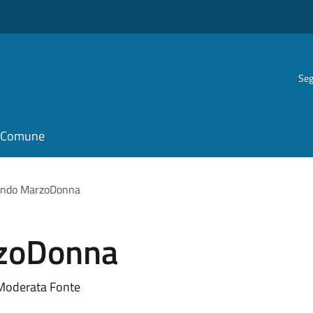
Seg
il Comune
ando MarzoDonna
zoDonna
i Moderata Fonte