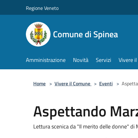
Salta al contenuto principale
Regione Veneto
Comune di Spinea
Amministrazione
Novità
Servizi
Vivere 
Home
>
Vivere il Comune
>
Eventi
>
Aspett
Aspettando Mar
Lettura scenica da "Il merito delle donne" d