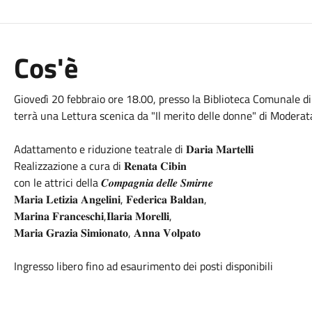
Cos'è
Giovedì 20 febbraio ore 18.00, presso la Biblioteca Comunale di
terrà una Lettura scenica da "Il merito delle donne" di Modera
Adattamento e riduzione teatrale di 𝐃𝐚𝐫𝐢𝐚 𝐌𝐚𝐫𝐭𝐞𝐥𝐥𝐢
Realizzazione a cura di 𝐑𝐞𝐧𝐚𝐭𝐚 𝐂𝐢𝐛𝐢𝐧
con le attrici della 𝑪𝒐𝒎𝒑𝒂𝒈𝒏𝒊𝒂 𝒅𝒆𝒍𝒍𝒆 𝑺𝒎𝒊𝒓𝒏𝒆
𝐌𝐚𝐫𝐢𝐚 𝐋𝐞𝐭𝐢𝐳𝐢𝐚 𝐀𝐧𝐠𝐞𝐥𝐢𝐧𝐢, 𝐅𝐞𝐝𝐞𝐫𝐢𝐜𝐚 𝐁𝐚𝐥𝐝𝐚𝐧,
𝐌𝐚𝐫𝐢𝐧𝐚 𝐅𝐫𝐚𝐧𝐜𝐞𝐬𝐜𝐡𝐢,𝐈𝐥𝐚𝐫𝐢𝐚 𝐌𝐨𝐫𝐞𝐥𝐥𝐢,
𝐌𝐚𝐫𝐢𝐚 𝐆𝐫𝐚𝐳𝐢𝐚 𝐒𝐢𝐦𝐢𝐨𝐧𝐚𝐭𝐨, 𝐀𝐧𝐧𝐚 𝐕𝐨𝐥𝐩𝐚𝐭𝐨
Ingresso libero fino ad esaurimento dei posti disponibili