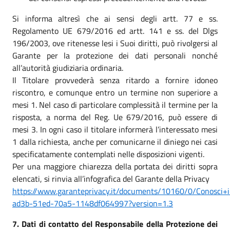
Si informa altresì che ai sensi degli artt. 77 e ss.
Regolamento UE 679/2016 ed artt. 141 e ss. del Dlgs
196/2003, ove ritenesse lesi i Suoi diritti, può rivolgersi al
Garante per la protezione dei dati personali nonché
all’autorità giudiziaria ordinaria.
Il Titolare provvederà senza ritardo a fornire idoneo
riscontro, e comunque entro un termine non superiore a
mesi 1. Nel caso di particolare complessità il termine per la
risposta, a norma del Reg. Ue 679/2016, può essere di
mesi 3. In ogni caso il titolare informerà l’interessato mesi
1 dalla richiesta, anche per comunicarne il diniego nei casi
specificatamente contemplati nelle disposizioni vigenti.
Per una maggiore chiarezza della portata dei diritti sopra
elencati, si rinvia all’infografica del Garante della Privacy
https://www.garanteprivacy.it/documents/10160/0/Conosci+i
ad3b-51ed-70a5-1148df064997?version=1.3
7. Dati di contatto del Responsabile della Protezione dei