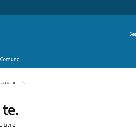
Seg
il Comune
zone per te.
te.
 civile