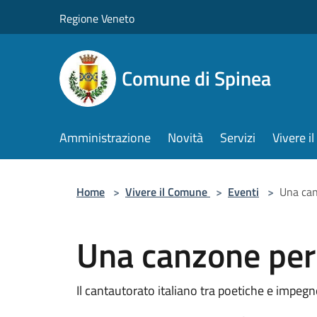
Salta al contenuto principale
Regione Veneto
Comune di Spinea
Amministrazione
Novità
Servizi
Vivere 
Home
>
Vivere il Comune
>
Eventi
>
Una can
Una canzone per 
Il cantautorato italiano tra poetiche e impegno