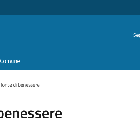
Seg
il Comune
 fonte di benessere
 benessere