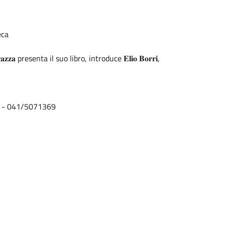
eca
𝐭𝐫𝐨 𝐂𝐨𝐫𝐚𝐳𝐳𝐚 presenta il suo libro, introduce 𝐄𝐥𝐢𝐨 𝐁𝐨𝐫𝐫𝐢,
65 - 041/5071369