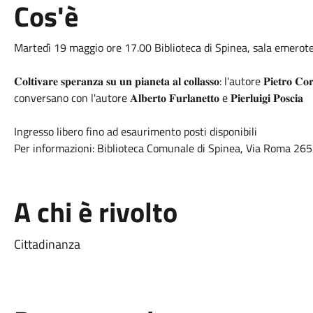
Cos'è
Martedì 19 maggio ore 17.00 Biblioteca di Spinea, sala emerot
𝐂𝐨𝐥𝐭𝐢𝐯𝐚𝐫𝐞 𝐬𝐩𝐞𝐫𝐚𝐧𝐳𝐚 𝐬𝐮 𝐮𝐧 𝐩𝐢𝐚𝐧𝐞𝐭𝐚 𝐚𝐥 𝐜𝐨𝐥𝐥𝐚𝐬𝐬𝐨: l'autore 𝐏𝐢𝐞
conversano con l'autore 𝐀𝐥𝐛𝐞𝐫𝐭𝐨 𝐅𝐮𝐫𝐥𝐚𝐧𝐞𝐭𝐭𝐨 e 𝐏𝐢𝐞𝐫𝐥𝐮𝐢𝐠𝐢 𝐏𝐨𝐬𝐜𝐢𝐚
Ingresso libero fino ad esaurimento posti disponibili
Per informazioni: Biblioteca Comunale di Spinea, Via Roma 2
A chi è rivolto
Cittadinanza