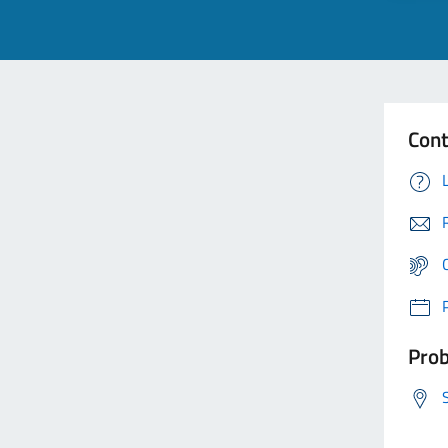
Cont
Prob