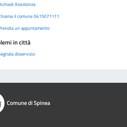
Richiedi Assistenza
Chiama il comune 0415071111
Prenota un appuntamento
lemi in città
Segnala disservizio
Comune di Spinea