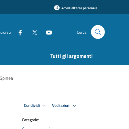
Accedi all'area personale
uici su
Cerca
Tutti gli argomenti
 Spinea
Condividi
Vedi azioni
Categorie: