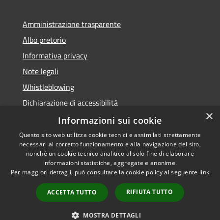
Amministrazione trasparente
Albo pretorio
Informativa privacy
Note legali
Whistleblowing
Dichiarazione di accessibilità
×
Obiettivi di accessibilità
Informazioni sui cookie
Questo sito web utilizza cookie tecnici e assimilati strettamente
necessari al corretto funzionamento e alla navigazione del sito,
nonché un cookie tecnico analitico al solo fine di elaborare
informazioni statistiche, aggregate e anonime.
RSS
Copyright © 2026 • Comune di
Per maggiori dettagli, può consultare la cookie policy al seguente
link
Accessibilità
Spinea • Powered by
Privacy
Municipium
Accesso
•
RIFIUTA TUTTO
ACCETTA TUTTO
Cookie
redazione
Mappa del sito
MOSTRA DETTAGLI