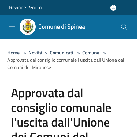
Salta al contenuto principale
Regione Veneto
Comune di Spinea
Home
>
Novità
>
Comunicati
>
Comune
>
Approvata dal consiglio comunale l'uscita dall'Unione dei
Comuni del Miranese
Approvata dal
consiglio comunale
l'uscita dall'Unione
dei Comuni del