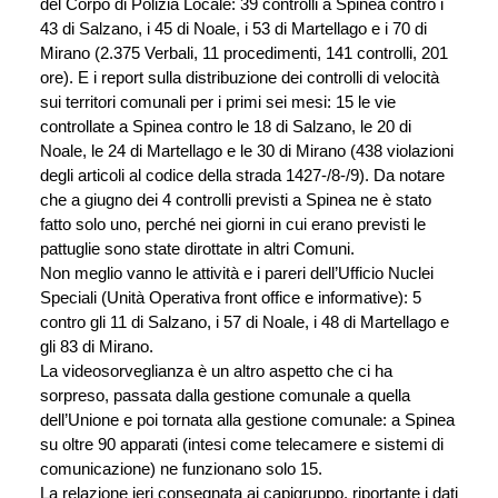
del Corpo di Polizia Locale: 39 controlli a Spinea contro i 
43 di Salzano, i 45 di Noale, i 53 di Martellago e i 70 di 
Mirano (2.375 Verbali, 11 procedimenti, 141 controlli, 201 
ore). E i report sulla distribuzione dei controlli di velocità 
sui territori comunali per i primi sei mesi: 15 le vie 
controllate a Spinea contro le 18 di Salzano, le 20 di 
Noale, le 24 di Martellago e le 30 di Mirano (438 violazioni 
degli articoli al codice della strada 1427-/8-/9). Da notare 
che a giugno dei 4 controlli previsti a Spinea ne è stato 
fatto solo uno, perché nei giorni in cui erano previsti le 
pattuglie sono state dirottate in altri Comuni.
Non meglio vanno le attività e i pareri dell’Ufficio Nuclei 
Speciali (Unità Operativa front office e informative): 5 
contro gli 11 di Salzano, i 57 di Noale, i 48 di Martellago e 
gli 83 di Mirano.
La videosorveglianza è un altro aspetto che ci ha 
sorpreso, passata dalla gestione comunale a quella 
dell’Unione e poi tornata alla gestione comunale: a Spinea 
su oltre 90 apparati (intesi come telecamere e sistemi di 
comunicazione) ne funzionano solo 15.
La relazione ieri consegnata ai capigruppo, riportante i dati 