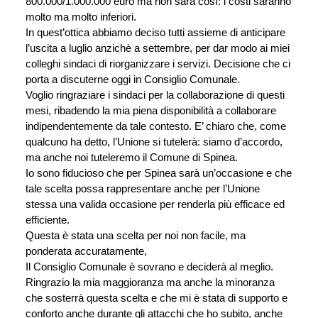
800.000/1.000.000 euro ma non sarà così: i costi saranno 
molto ma molto inferiori.
In quest’ottica abbiamo deciso tutti assieme di anticipare 
l’uscita a luglio anzichè a settembre, per dar modo ai miei 
colleghi sindaci di riorganizzare i servizi. Decisione che ci 
porta a discuterne oggi in Consiglio Comunale.
Voglio ringraziare i sindaci per la collaborazione di questi 
mesi, ribadendo la mia piena disponibilità a collaborare 
indipendentemente da tale contesto. E’ chiaro che, come 
qualcuno ha detto, l’Unione si tutelerà: siamo d’accordo, 
ma anche noi tuteleremo il Comune di Spinea. 
Io sono fiducioso che per Spinea sarà un’occasione e che 
tale scelta possa rappresentare anche per l’Unione 
stessa una valida occasione per renderla più efficace ed 
efficiente.
Questa è stata una scelta per noi non facile, ma 
ponderata accuratamente,
Il Consiglio Comunale è sovrano e deciderà al meglio. 
Ringrazio la mia maggioranza ma anche la minoranza 
che sosterrà questa scelta e che mi è stata di supporto e 
conforto anche durante gli attacchi che ho subito, anche 