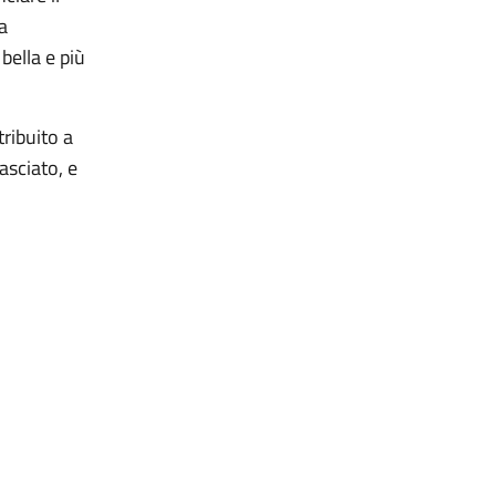
sa
bella e più
tribuito a
lasciato, e