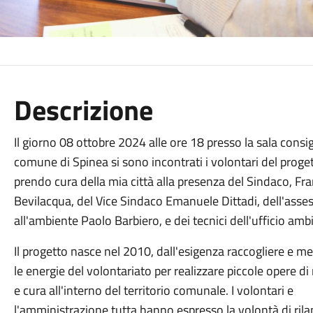
Descrizione
Il giorno 08 ottobre 2024 alle ore 18 presso la sala consi
comune di Spinea si sono incontrati i volontari del proge
prendo cura della mia città alla presenza del Sindaco, Fr
Bevilacqua, del Vice Sindaco Emanuele Dittadi, dell'asse
all'ambiente Paolo Barbiero, e dei tecnici dell'ufficio amb
Il progetto nasce nel 2010, dall'esigenza raccogliere e me
le energie del volontariato per realizzare piccole opere 
e cura all'interno del territorio comunale. I volontari e
l'amministrazione tutta hanno espresso la volontà di rilan