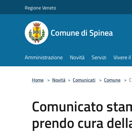
Salta al contenuto principale
Regione Veneto
Comune di Spinea
Amministrazione
Novità
Servizi
Vivere 
Home
>
Novità
>
Comunicati
>
Comune
>
C
Comunicato stam
prendo cura dell