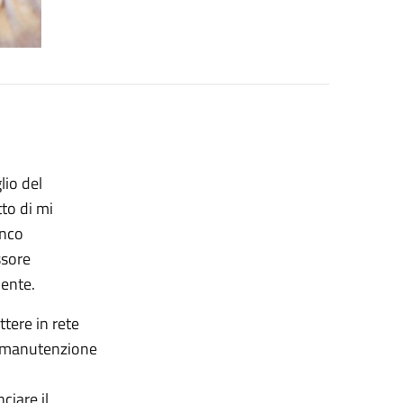
glio del
tto di mi
anco
ssore
iente.
ttere in rete
di manutenzione
ciare il