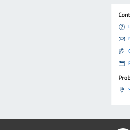
Cont
Prob