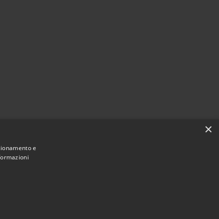
×
nzionamento e
nformazioni
Municipium
Accesso redazione
di Spinea • Powered by
•