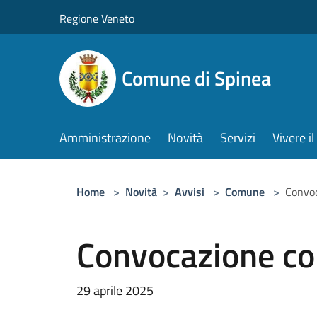
Salta al contenuto principale
Regione Veneto
Comune di Spinea
Amministrazione
Novità
Servizi
Vivere 
Home
>
Novità
>
Avvisi
>
Comune
>
Convoc
Convocazione co
29 aprile 2025