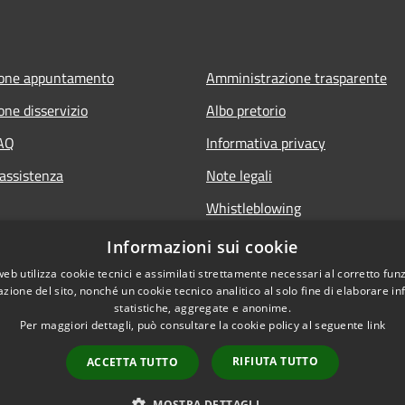
ione appuntamento
Amministrazione trasparente
one disservizio
Albo pretorio
FAQ
Informativa privacy
 assistenza
Note legali
Whistleblowing
Dichiarazione di accessibilità
Informazioni sui cookie
Obiettivi di accessibilità
web utilizza cookie tecnici e assimilati strettamente necessari al corretto fu
azione del sito, nonché un cookie tecnico analitico al solo fine di elaborare i
statistiche, aggregate e anonime.
Per maggiori dettagli, può consultare la cookie policy al seguente
link
RIFIUTA TUTTO
ACCETTA TUTTO
l sito
Copyright © 2026 • Comune 
MOSTRA DETTAGLI