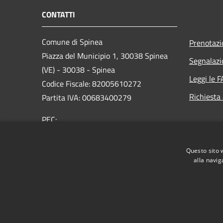
CONTATTI
Comune di Spinea
Prenotaz
Piazza del Municipio 1, 30038 Spinea
Segnalazi
(VE) - 30038 - Spinea
Leggi le 
Codice Fiscale: 82005610272
Richiesta
Partita IVA: 00683400279
PEC:
protocollo.comune.spinea.ve@pecveneto.it
Riceve anche da e-mail non PEC
Questo sito 
Centralino Unico: 0415071111
alla navig
RSS
Accessibilità
Privacy
Cookie
Mappa de