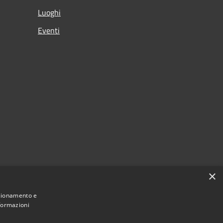
Luoghi
Eventi
×
nzionamento e
nformazioni