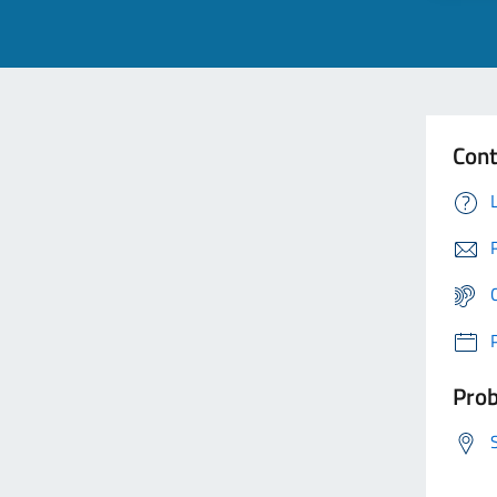
Cont
Prob