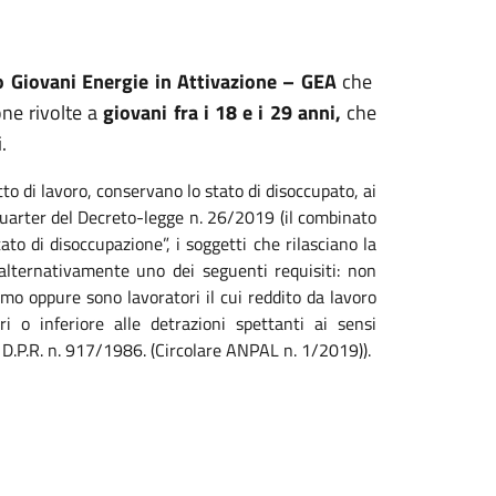
o Giovani Energie in Attivazione – GEA
che
one rivolte a
giovani fra i 18 e i 29 anni,
che
.
to di lavoro, conservano lo stato di disoccupato, ai
quarter del Decreto-legge n. 26/2019 (il combinato
to di disoccupazione”, i soggetti che rilasciano la
o alternativamente uno dei seguenti requisiti: non
omo oppure sono lavoratori il cui reddito da lavoro
 o inferiore alle detrazioni spettanti ai sensi
al D.P.R. n. 917/1986. (Circolare ANPAL n. 1/2019)).