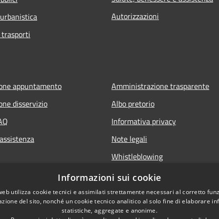
Autorizzazioni
 urbanistica
 trasporti
ione appuntamento
Amministrazione trasparente
one disservizio
Albo pretorio
FAQ
Informativa privacy
 assistenza
Note legali
Whistleblowing
Dichiarazione di accessibilità
Informazioni sui cookie
Obiettivi di accessibilità
web utilizza cookie tecnici e assimilati strettamente necessari al corretto fu
azione del sito, nonché un cookie tecnico analitico al solo fine di elaborare i
statistiche, aggregate e anonime.