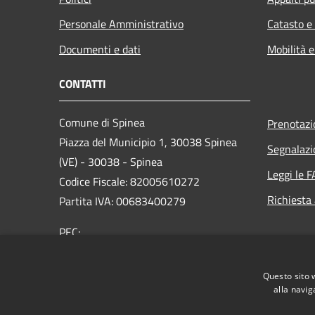
Personale Amministrativo
Catasto e
Documenti e dati
Mobilità e
CONTATTI
Comune di Spinea
Prenotaz
Piazza del Municipio 1, 30038 Spinea
Segnalazi
(VE) - 30038 - Spinea
Leggi le 
Codice Fiscale: 82005610272
Richiesta
Partita IVA: 00683400279
PEC:
protocollo.comune.spinea.ve@pecveneto.it
Riceve anche da e-mail non PEC
Questo sito 
Centralino Unico: 0415071111
alla navig