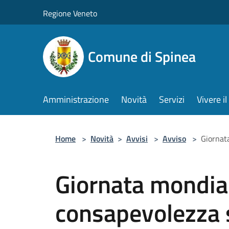
Salta al contenuto principale
Regione Veneto
Comune di Spinea
Amministrazione
Novità
Servizi
Vivere 
Home
>
Novità
>
Avvisi
>
Avviso
>
Giornat
Giornata mondial
consapevolezza 