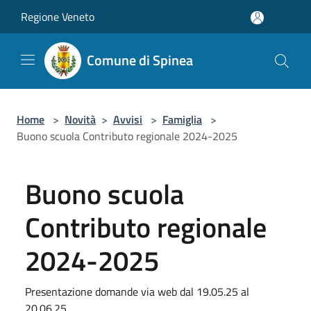
Salta al contenuto principale
Regione Veneto
Comune di Spinea
Home
>
Novità
>
Avvisi
>
Famiglia
>
Buono scuola Contributo regionale 2024-2025
Buono scuola
Contributo regionale
2024-2025
Presentazione domande via web dal 19.05.25 al
20.06.25