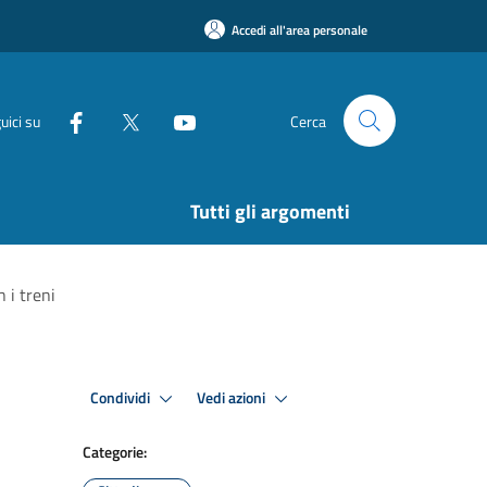
Accedi all'area personale
uici su
Cerca
Tutti gli argomenti
 i treni
Condividi
Vedi azioni
Categorie: