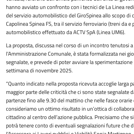
hanno avviato un confronto con i tecnici de La Linea red
del servizio automobilistico del GiroSpinea allo scopo di 
Capolinea Spinea FS, tra il servizio ferroviario (treni da e
automobilistico effettuato da ACTV SpA (Linea UM6).
La proposta, discussa nel corso di un incontro tenutosi a
l’Amministrazione Comunale, è stata formalizzata nei giorni
segnalate, e prevede di poter avviare la sperimentazione d
settimana di novembre 2025.
“Quanto indicato nella proposta ricevuta accoglie larga par
maggior parte delle criticità che ci sono state segnalate dai
partenze fino alle 9.30 del mattino che nelle fasce orarie d
consideriamo un ottimo risultato in un’ottica di collabora
cittadino al centro dell’azione pubblica. Precisiamo che s
potrà tenere conto di eventuali segnalazioni future che do
l’Assessora ai Lavori pubblici e Viabilità Sonia Martignon