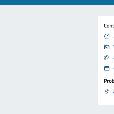
Cont
Prob