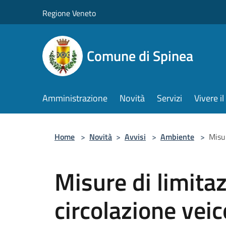
Salta al contenuto principale
Regione Veneto
Comune di Spinea
Amministrazione
Novità
Servizi
Vivere 
Home
>
Novità
>
Avvisi
>
Ambiente
>
Misur
Misure di limitaz
circolazione veic