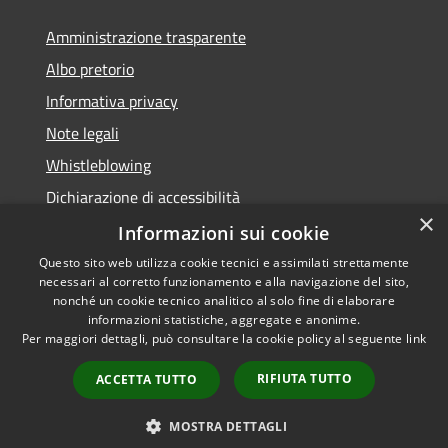
Amministrazione trasparente
Albo pretorio
Informativa privacy
Note legali
Whistleblowing
Dichiarazione di accessibilità
×
Obiettivi di accessibilità
Informazioni sui cookie
Questo sito web utilizza cookie tecnici e assimilati strettamente
necessari al corretto funzionamento e alla navigazione del sito,
nonché un cookie tecnico analitico al solo fine di elaborare
informazioni statistiche, aggregate e anonime.
RSS
Copyright © 2026 • Comune di
Per maggiori dettagli, può consultare la cookie policy al seguente
link
Accessibilità
Spinea • Powered by
Privacy
Municipium
Accesso
•
RIFIUTA TUTTO
ACCETTA TUTTO
Cookie
redazione
Mappa del sito
MOSTRA DETTAGLI