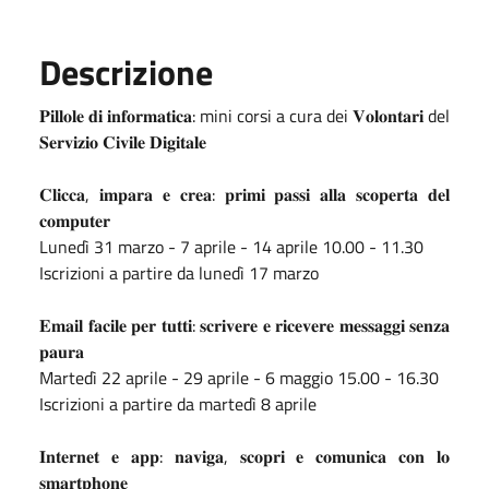
Descrizione
𝐏𝐢𝐥𝐥𝐨𝐥𝐞 𝐝𝐢 𝐢𝐧𝐟𝐨𝐫𝐦𝐚𝐭𝐢𝐜𝐚: mini corsi a cura dei 𝐕𝐨𝐥𝐨𝐧𝐭𝐚𝐫𝐢 del
𝐒𝐞𝐫𝐯𝐢𝐳𝐢𝐨 𝐂𝐢𝐯𝐢𝐥𝐞 𝐃𝐢𝐠𝐢𝐭𝐚𝐥𝐞
𝐂𝐥𝐢𝐜𝐜𝐚, 𝐢𝐦𝐩𝐚𝐫𝐚 𝐞 𝐜𝐫𝐞𝐚: 𝐩𝐫𝐢𝐦𝐢 𝐩𝐚𝐬𝐬𝐢 𝐚𝐥𝐥𝐚 𝐬𝐜𝐨𝐩𝐞𝐫𝐭𝐚 𝐝𝐞𝐥
𝐜𝐨𝐦𝐩𝐮𝐭𝐞𝐫
Lunedì 31 marzo - 7 aprile - 14 aprile 10.00 - 11.30
Iscrizioni a partire da lunedì 17 marzo
𝐄𝐦𝐚𝐢𝐥 𝐟𝐚𝐜𝐢𝐥𝐞 𝐩𝐞𝐫 𝐭𝐮𝐭𝐭𝐢: 𝐬𝐜𝐫𝐢𝐯𝐞𝐫𝐞 𝐞 𝐫𝐢𝐜𝐞𝐯𝐞𝐫𝐞 𝐦𝐞𝐬𝐬𝐚𝐠𝐠𝐢 𝐬𝐞𝐧𝐳𝐚
𝐩𝐚𝐮𝐫𝐚
Martedì 22 aprile - 29 aprile - 6 maggio 15.00 - 16.30
Iscrizioni a partire da martedì 8 aprile
𝐈𝐧𝐭𝐞𝐫𝐧𝐞𝐭 𝐞 𝐚𝐩𝐩: 𝐧𝐚𝐯𝐢𝐠𝐚, 𝐬𝐜𝐨𝐩𝐫𝐢 𝐞 𝐜𝐨𝐦𝐮𝐧𝐢𝐜𝐚 𝐜𝐨𝐧 𝐥𝐨
𝐬𝐦𝐚𝐫𝐭𝐩𝐡𝐨𝐧𝐞