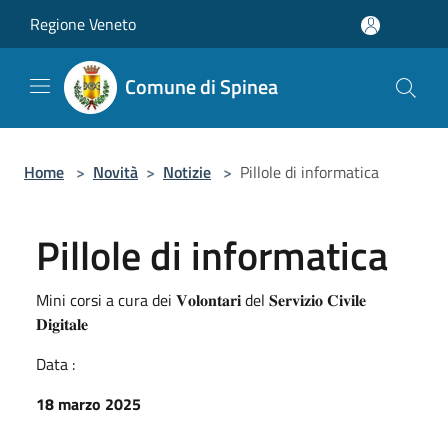
Salta al contenuto principale
Regione Veneto
Comune di Spinea
Home
>
Novità
>
Notizie
>
Pillole di informatica
Pillole di informatica
Mini corsi a cura dei 𝐕𝐨𝐥𝐨𝐧𝐭𝐚𝐫𝐢 del 𝐒𝐞𝐫𝐯𝐢𝐳𝐢𝐨 𝐂𝐢𝐯𝐢𝐥𝐞
𝐃𝐢𝐠𝐢𝐭𝐚𝐥𝐞
Data :
18 marzo 2025