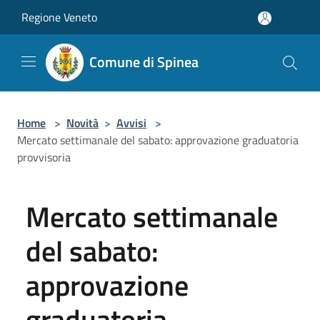
Salta al contenuto principale
Regione Veneto
Comune di Spinea
Home
>
Novità
>
Avvisi
>
Mercato settimanale del sabato: approvazione graduatoria
provvisoria
Mercato settimanale
del sabato:
approvazione
graduatoria