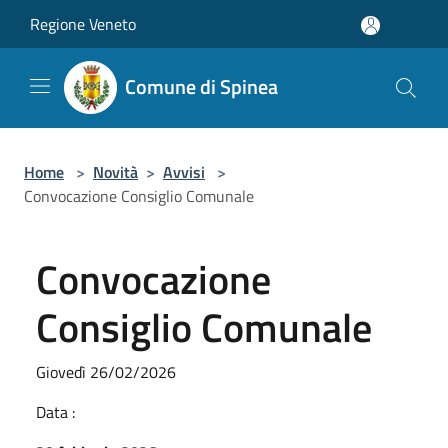
Salta al contenuto principale
Regione Veneto
Comune di Spinea
Home
>
Novità
>
Avvisi
>
Convocazione Consiglio Comunale
Convocazione
Consiglio Comunale
Giovedì 26/02/2026
Data :