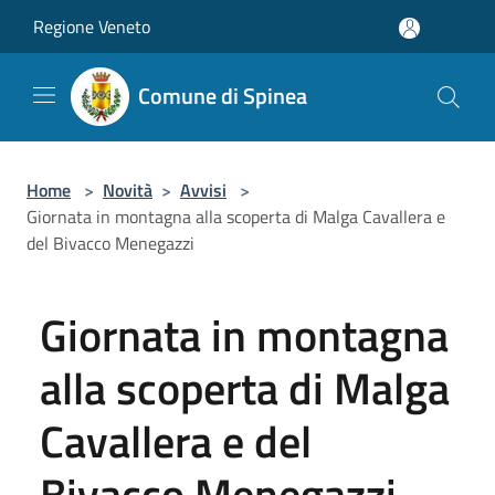
Salta al contenuto principale
Regione Veneto
Comune di Spinea
Home
>
Novità
>
Avvisi
>
Giornata in montagna alla scoperta di Malga Cavallera e
del Bivacco Menegazzi
Giornata in montagna
alla scoperta di Malga
Cavallera e del
Bivacco Menegazzi