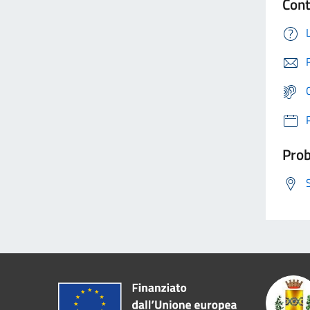
Cont
Prob