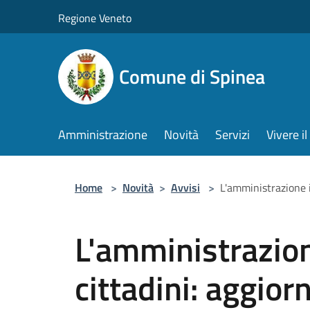
Salta al contenuto principale
Regione Veneto
Comune di Spinea
Amministrazione
Novità
Servizi
Vivere 
Home
>
Novità
>
Avvisi
>
L'amministrazione i
L'amministrazion
cittadini: aggio