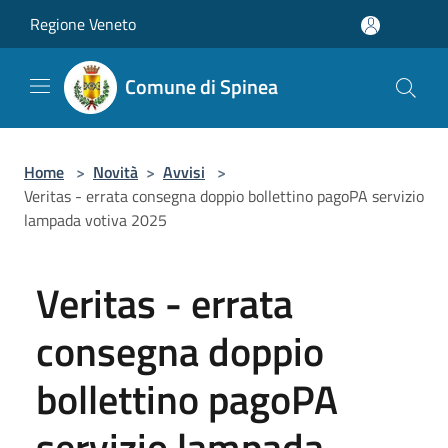
Salta al contenuto principale
Regione Veneto
Comune di Spinea
Home
>
Novità
>
Avvisi
>
Veritas - errata consegna doppio bollettino pagoPA servizio
lampada votiva 2025
Veritas - errata
consegna doppio
bollettino pagoPA
servizio lampada