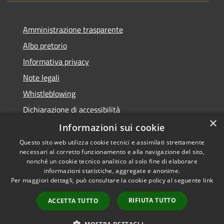
Amministrazione trasparente
Albo pretorio
Informativa privacy
Note legali
Whistleblowing
Dichiarazione di accessibilità
×
Obiettivi di accessibilità
Informazioni sui cookie
Questo sito web utilizza cookie tecnici e assimilati strettamente
necessari al corretto funzionamento e alla navigazione del sito,
nonché un cookie tecnico analitico al solo fine di elaborare
informazioni statistiche, aggregate e anonime.
RSS
Copyright © 2026 • Comune di
Per maggiori dettagli, può consultare la cookie policy al seguente
link
Accessibilità
Spinea • Powered by
Privacy
Municipium
Accesso
•
RIFIUTA TUTTO
ACCETTA TUTTO
Cookie
redazione
Mappa del sito