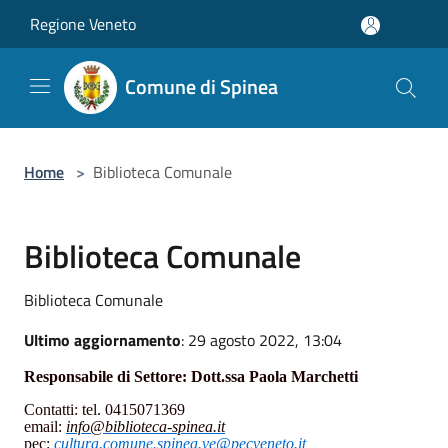
Salta al contenuto principale
Regione Veneto
Comune di Spinea
Home
>
Biblioteca Comunale
Biblioteca Comunale
Biblioteca Comunale
Ultimo aggiornamento
: 29 agosto 2022, 13:04
Responsabile di Settore:
Dott.ssa
Paola Marchetti
Contatti: tel. 0415071
369
email:
info
@
biblioteca-spinea
.it
pec:
cultura.comune.spinea.ve@pecveneto.it