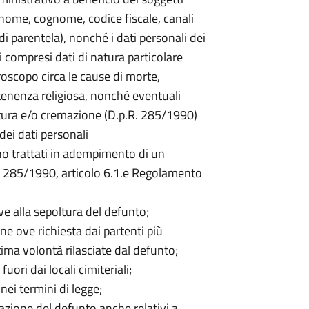
o (nome, cognome, codice fiscale, canali
di parentela), nonché i dati personali dei
ivi compresi dati di natura particolare
oscopo circa le cause di morte,
tenenza religiosa, nonché eventuali
oltura e/o cremazione (D.p.R. 285/1990)
dei dati personali
ono trattati in adempimento di un
R. 285/1990, articolo 6.1.e Regolamento
ive alla sepoltura del defunto;
one ove richiesta dai partenti più
ltima volontà rilasciate dal defunto;
uori dai locali cimiteriali;
ei termini di legge;
azione del defunto anche relativi a