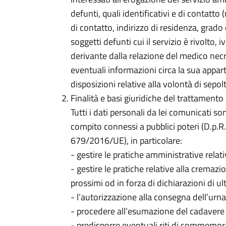
defunti, quali identificativi e di contatt
di contatto, indirizzo di residenza, grado 
soggetti defunti cui il servizio è rivolto, 
derivante dalla relazione del medico necr
eventuali informazioni circa la sua appar
disposizioni relative alla volontà di sep
Finalità e basi giuridiche del trattamento 
Tutti i dati personali da lei comunicati s
compito connessi a pubblici poteri (D.p.
679/2016/UE), in particolare:
- gestire le pratiche amministrative relat
- gestire le pratiche relative alla cremazi
prossimi od in forza di dichiarazioni di u
- l’autorizzazione alla consegna dell’urna f
- procedere all’esumazione del cadavere n
- predisporre eventuali riti di commemor