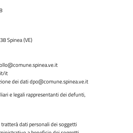
28
038 Spinea (VE)
collo@comune.spinea.ve.it
t/it
ezione dei dati dpo@comune.spinea.ve.it
iliari e legali rappresentanti dei defunti,
e tratterà dati personali dei soggetti
ministrativo a beneficio dei soggetti