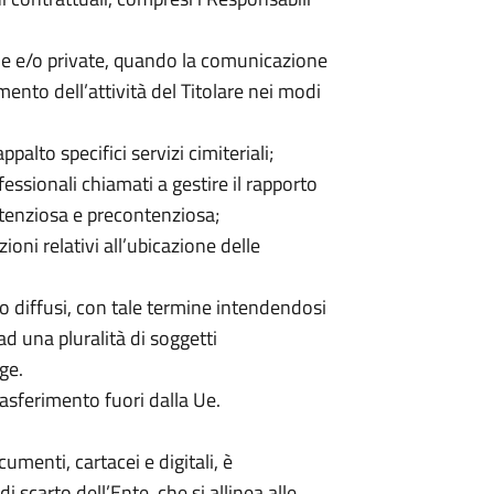
che e/o private, quando la comunicazione
mento dell’attività del Titolare nei modi
palto specifici servizi cimiteriali;
rofessionali chiamati a gestire il rapporto
tenziosa e precontenziosa;
ioni relativi all’ubicazione delle
o diffusi, con tale termine intendendosi
 una pluralità di soggetti
gge.
rasferimento fuori dalla Ue.
umenti, cartacei e digitali, è
i scarto dell’Ente, che si allinea alle