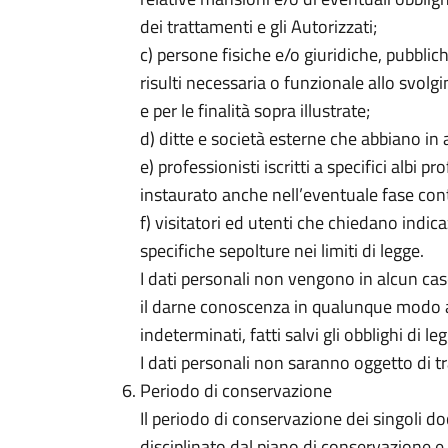
dei trattamenti e gli Autorizzati;
c) persone fisiche e/o giuridiche, pubbli
risulti necessaria o funzionale allo svolgi
e per le finalità sopra illustrate;
d) ditte e società esterne che abbiano in ap
e) professionisti iscritti a specifici albi p
instaurato anche nell’eventuale fase con
f) visitatori ed utenti che chiedano indicaz
specifiche sepolture nei limiti di legge.
I dati personali non vengono in alcun cas
il darne conoscenza in qualunque modo ad
indeterminati, fatti salvi gli obblighi di le
I dati personali non saranno oggetto di t
Periodo di conservazione
Il periodo di conservazione dei singoli doc
disciplinato dal piano di conservazione e d