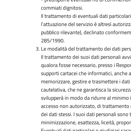
commiati dignitosi.
Il trattamento di eventuali dati particola
l’attuazione del servizio è altresì autoriz
pubblico rilevante), declinato conformem
285/1990.
Le modalità del trattamento dei dati pers
Il trattamento dei suoi dati personali avvie
qualora fosse necessario, presso i Respon
supporti cartacei che informatici, anche 
memorizzare, gestire e trasmettere i dati
cautelativa, che ne garantisca la sicurezza
svilupperà in modo da ridurre al minimo il
accesso non autorizzato, di trattamento n
dei dati stessi. I suoi dati personali sono t
minimizzazione, esattezza, liceità, propor
Eventuali dati particolari o giudiziari sar