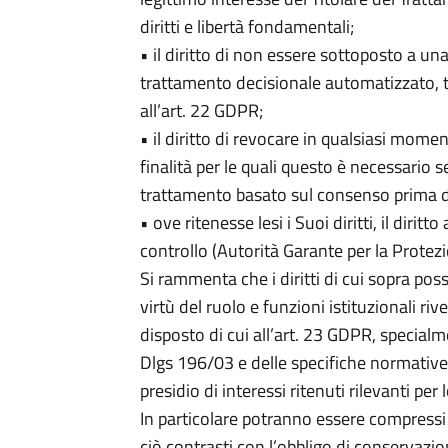
diritti e libertà fondamentali;
• il diritto di non essere sottoposto a 
trattamento decisionale automatizzato, tra 
all’art. 22 GDPR;
• il diritto di revocare in qualsiasi mome
finalità per le quali questo è necessario se
trattamento basato sul consenso prima d
• ove ritenesse lesi i Suoi diritti, il diritt
controllo (Autorità Garante per la Protezi
Si rammenta che i diritti di cui sopra pos
virtù del ruolo e funzioni istituzionali ri
disposto di cui all’art. 23 GDPR, specialme
Dlgs 196/03 e delle specifiche normative
presidio di interessi ritenuti rilevanti per 
In particolare potranno essere compressi i 
ciò contrasti con l’obbligo di conservazi