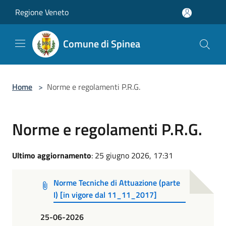
Salta al contenuto principale
Regione Veneto
Comune di Spinea
Home
>
Norme e regolamenti P.R.G.
Norme e regolamenti P.R.G.
Ultimo aggiornamento
: 25 giugno 2026, 17:31
Norme Tecniche di Attuazione (parte
I) [in vigore dal 11_11_2017]
25-06-2026