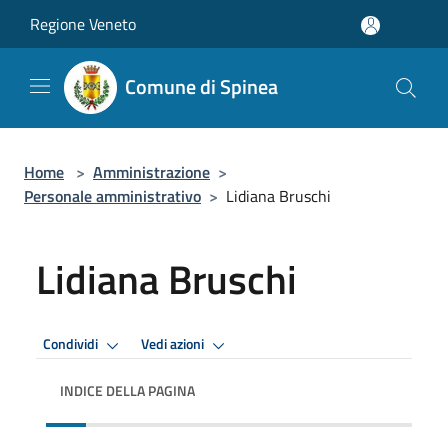
Salta al contenuto principale
Regione Veneto
Comune di Spinea
Home
>
Amministrazione
>
Personale amministrativo
>
Lidiana Bruschi
Lidiana Bruschi
Condividi
Vedi azioni
INDICE DELLA PAGINA