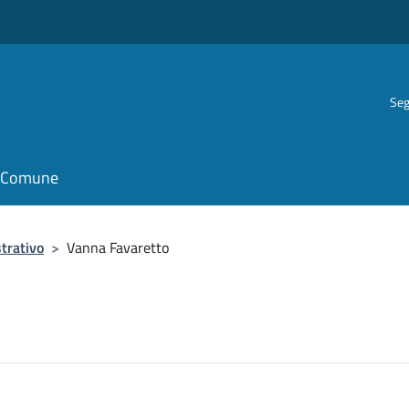
Seg
il Comune
trativo
>
Vanna Favaretto