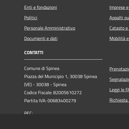
Enti e fondazioni
Imprese 
Politici
Appalti pu
Personale Amministrativo
Catasto e
Documenti e dati
Mobilità e
CONTATTI
Comune di Spinea
Prenotaz
Piazza del Municipio 1, 30038 Spinea
Segnalazi
(VE) - 30038 - Spinea
Leggi le 
Codice Fiscale: 82005610272
Richiesta
Partita IVA: 00683400279
PEC:
protocollo.comune.spinea.ve@pecveneto.it