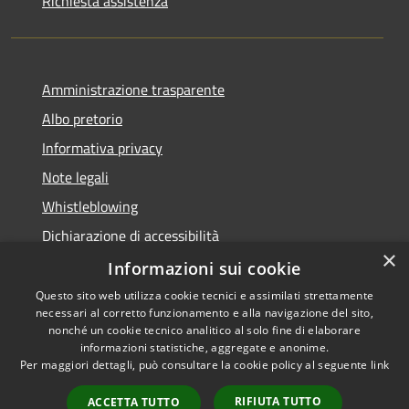
Richiesta assistenza
Amministrazione trasparente
Albo pretorio
Informativa privacy
Note legali
Whistleblowing
Dichiarazione di accessibilità
×
Obiettivi di accessibilità
Informazioni sui cookie
Questo sito web utilizza cookie tecnici e assimilati strettamente
necessari al corretto funzionamento e alla navigazione del sito,
nonché un cookie tecnico analitico al solo fine di elaborare
informazioni statistiche, aggregate e anonime.
RSS
Copyright © 2026 • Comune di
Per maggiori dettagli, può consultare la cookie policy al seguente
link
Accessibilità
Spinea • Powered by
Privacy
Municipium
Accesso
•
RIFIUTA TUTTO
ACCETTA TUTTO