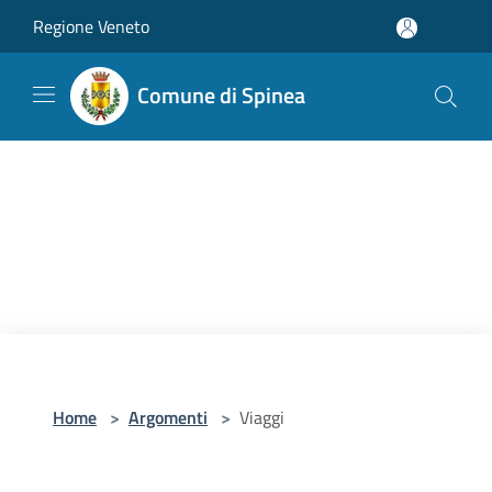
Salta al contenuto principale
Regione Veneto
Comune di Spinea
Home
>
Argomenti
>
Viaggi