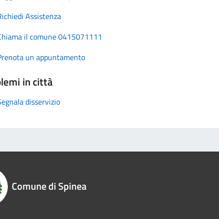
Richiedi Assistenza
Chiama il comune 0415071111
Prenota un appuntamento
lemi in città
Segnala disservizio
Comune di Spinea