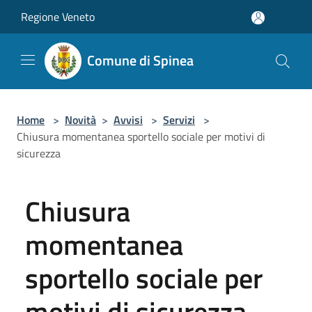
Salta al contenuto principale
Regione Veneto
Comune di Spinea
Home
>
Novità
>
Avvisi
>
Servizi
>
Chiusura momentanea sportello sociale per motivi di
sicurezza
Chiusura
momentanea
sportello sociale per
motivi di sicurezza