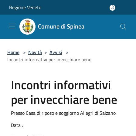
Salta al contenuto principale
Regione Veneto
Comune di Spinea
Home
>
Novità
>
Avvisi
>
Incontri informativi per invecchiare bene
Incontri informativi
per invecchiare bene
Presso Casa di riposo e soggiorno Allegri di Salzano
Data :