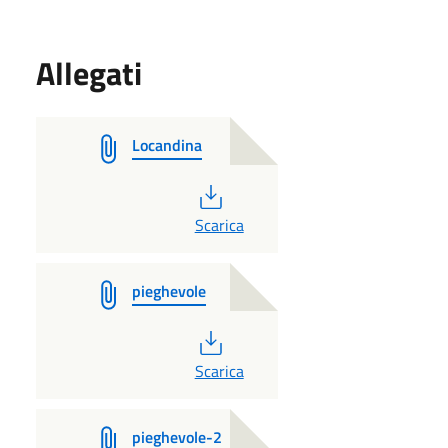
Allegati
Locandina
PDF
Scarica
pieghevole
PDF
Scarica
pieghevole-2