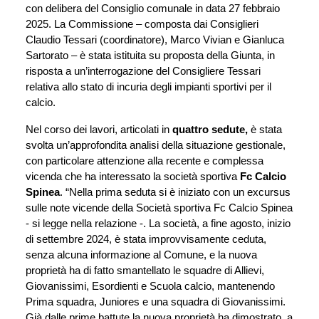
con delibera del Consiglio comunale in data 27 febbraio 
2025. La Commissione – composta dai Consiglieri 
Claudio Tessari (coordinatore), Marco Vivian e Gianluca 
Sartorato – è stata istituita su proposta della Giunta, in 
risposta a un’interrogazione del Consigliere Tessari 
relativa allo stato di incuria degli impianti sportivi per il 
calcio.
Nel corso dei lavori, articolati in 
quattro sedute,
 è stata 
svolta un’approfondita analisi della situazione gestionale, 
con particolare attenzione alla recente e complessa 
vicenda che ha interessato la società sportiva 
Fc Calcio 
Spinea
. “Nella prima seduta si è iniziato con un excursus 
sulle note vicende della Società sportiva Fc Calcio Spinea 
- si legge nella relazione -. La società, a fine agosto, inizio 
di settembre 2024, è stata improvvisamente ceduta, 
senza alcuna informazione al Comune, e la nuova 
proprietà ha di fatto smantellato le squadre di Allievi, 
Giovanissimi, Esordienti e Scuola calcio, mantenendo 
Prima squadra, Juniores e una squadra di Giovanissimi. 
Già dalle prime battute la nuova proprietà ha dimostrato, a 