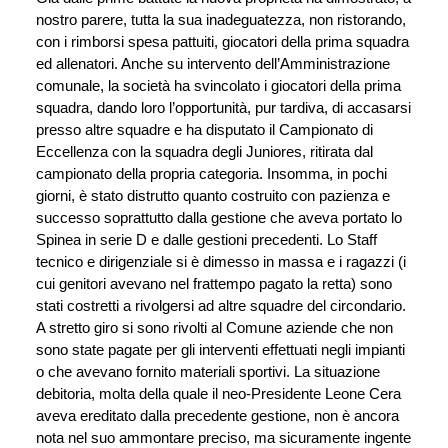
nostro parere, tutta la sua inadeguatezza, non ristorando, 
con i rimborsi spesa pattuiti, giocatori della prima squadra 
ed allenatori. Anche su intervento dell’Amministrazione 
comunale, la società ha svincolato i giocatori della prima 
squadra, dando loro l’opportunità, pur tardiva, di accasarsi 
presso altre squadre e ha disputato il Campionato di 
Eccellenza con la squadra degli Juniores, ritirata dal 
campionato della propria categoria. Insomma, in pochi 
giorni, è stato distrutto quanto costruito con pazienza e 
successo soprattutto dalla gestione che aveva portato lo 
Spinea in serie D e dalle gestioni precedenti. Lo Staff 
tecnico e dirigenziale si è dimesso in massa e i ragazzi (i 
cui genitori avevano nel frattempo pagato la retta) sono 
stati costretti a rivolgersi ad altre squadre del circondario. 
A stretto giro si sono rivolti al Comune aziende che non 
sono state pagate per gli interventi effettuati negli impianti 
o che avevano fornito materiali sportivi. La situazione 
debitoria, molta della quale il neo-Presidente Leone Cera 
aveva ereditato dalla precedente gestione, non è ancora 
nota nel suo ammontare preciso, ma sicuramente ingente 