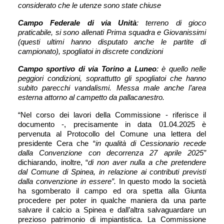
considerato che le utenze sono state chiuse
Campo Federale di via Unità
: terreno di gioco 
praticabile, si sono allenati Prima squadra e Giovanissimi 
(questi ultimi hanno disputato anche le partite di 
campionato), spogliatoi in discrete condizioni
Campo sportivo di via Torino a Luneo
: è quello nelle 
peggiori condizioni, soprattutto gli spogliatoi che hanno 
subito parecchi vandalismi. Messa male anche l’area 
esterna attorno al campetto da pallacanestro.
“Nel corso dei lavori della Commissione - riferisce il 
documento -, precisamente in data 01.04.2025 è 
pervenuta al Protocollo del Comune una lettera del 
presidente Cera che “
in qualità di Cessionario recede 
dalla Convenzione con decorrenza 27 aprile 2025”
dichiarando, inoltre, “
di non aver nulla a che pretendere 
dal Comune di Spinea, in relazione ai contributi previsti 
dalla convenzione in essere”. 
In questo modo la società 
ha sgomberato il campo ed ora spetta alla Giunta 
procedere per poter in qualche maniera da una parte 
salvare il calcio a Spinea e dall’altra salvaguardare un 
prezioso patrimonio di impiantistica. La Commissione 