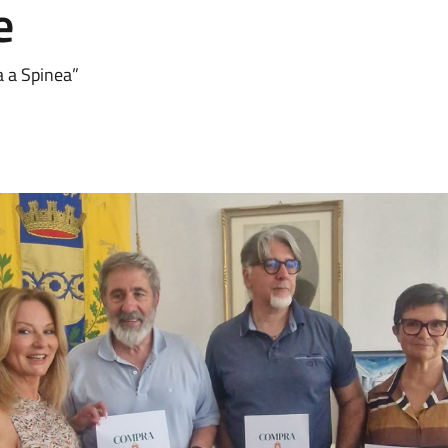
e
a a Spinea”