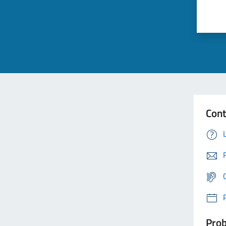
Cont
Prob