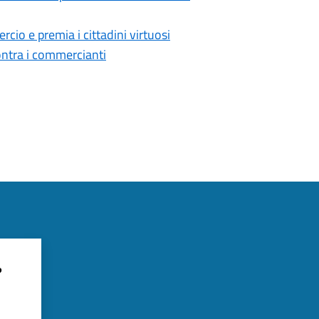
rcio e premia i cittadini virtuosi
contra i commercianti
?