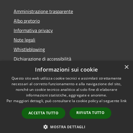
Amministrazione trasparente
Albo pretorio
Informativa privacy
Note legali
Whistleblowing
Dichiarazione di accessibilità
×
Obiettivi di accessibilità
Informazioni sui cookie
Questo sito web utilizza cookie tecnici e assimilati strettamente
necessari al corretto funzionamento e alla navigazione del sito,
nonché un cookie tecnico analitico al solo fine di elaborare
informazioni statistiche, aggregate e anonime.
RSS
Copyright © 2026 • Comune di
Per maggiori dettagli, può consultare la cookie policy al seguente
link
Accessibilità
Spinea • Powered by
Privacy
Municipium
Accesso
•
RIFIUTA TUTTO
ACCETTA TUTTO
Cookie
redazione
Mappa del sito
MOSTRA DETTAGLI