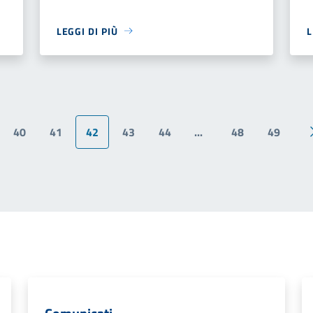
LEGGI DI PIÙ
L
40
41
42
43
44
...
48
49
ina precedente