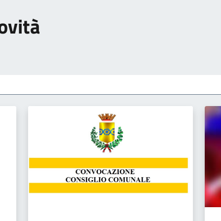
ovità