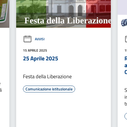
AVVISI
15 APRILE 2025
1
25 Aprile 2025
R
a
Festa della Liberazione
e
Comunicazione istituzionale
i
S
i
t