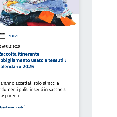
NOTIZIE
5 APRILE 2025
accolta itinerante
bbigliamento usato e tessuti :
Calendario 2025
aranno accettati solo stracci e
ndumenti puliti inseriti in sacchetti
rasparenti
Gestione rifiuti