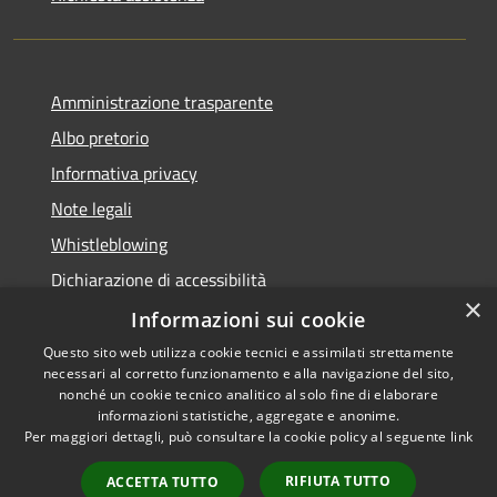
Amministrazione trasparente
Albo pretorio
Informativa privacy
Note legali
Whistleblowing
Dichiarazione di accessibilità
×
Obiettivi di accessibilità
Informazioni sui cookie
Questo sito web utilizza cookie tecnici e assimilati strettamente
necessari al corretto funzionamento e alla navigazione del sito,
nonché un cookie tecnico analitico al solo fine di elaborare
informazioni statistiche, aggregate e anonime.
RSS
Copyright © 2026 • Comune di
Per maggiori dettagli, può consultare la cookie policy al seguente
link
Accessibilità
Spinea • Powered by
Privacy
Municipium
Accesso
•
RIFIUTA TUTTO
ACCETTA TUTTO