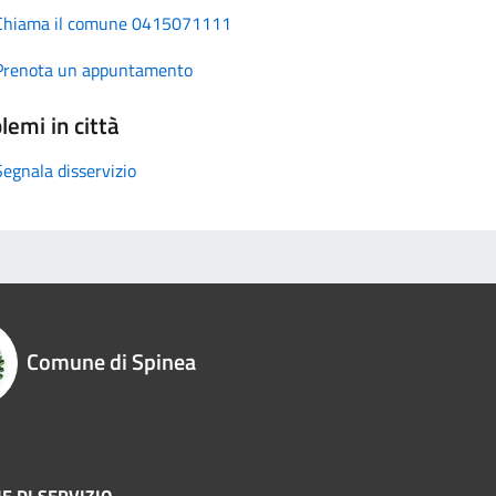
Chiama il comune 0415071111
Prenota un appuntamento
lemi in città
Segnala disservizio
Comune di Spinea
E DI SERVIZIO