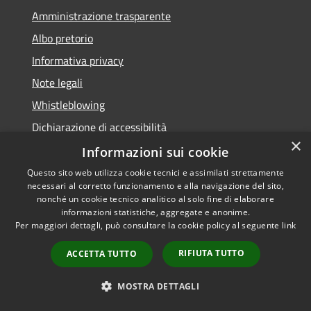
Amministrazione trasparente
Albo pretorio
Informativa privacy
Note legali
Whistleblowing
Dichiarazione di accessibilità
×
Obiettivi di accessibilità
Informazioni sui cookie
Questo sito web utilizza cookie tecnici e assimilati strettamente
necessari al corretto funzionamento e alla navigazione del sito,
nonché un cookie tecnico analitico al solo fine di elaborare
informazioni statistiche, aggregate e anonime.
RSS
Copyright © 2026 • Comune di
Per maggiori dettagli, può consultare la cookie policy al seguente
link
Accessibilità
Spinea • Powered by
Privacy
Municipium
Accesso
•
RIFIUTA TUTTO
ACCETTA TUTTO
Cookie
redazione
Mappa del sito
MOSTRA DETTAGLI