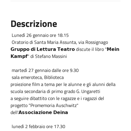
Descrizione
Lunedì 26 gennaio ore 18.15
Oratorio di Santa Maria Assunta, via Rossignago
𝗚𝗿𝘂𝗽𝗽𝗼 𝗱𝗶 𝗟𝗲𝘁𝘁𝘂𝗿𝗮 𝗧𝗲𝗮𝘁𝗿𝗼 discute il libro "𝗠𝗲𝗶𝗻
𝗞𝗮𝗺𝗽𝗳" di Stefano Massini
martedì 27 gennaio dalle ore 9.30
sala emeroteca, Biblioteca
proiezione film a tema per le alunne e gli alunni della
scuola secondaria di primo grado G. Ungaretti
a seguire dibattito con le ragazze e i ragazzi del
progetto "Promemoria Auschwitz"
dell'𝗔𝘀𝘀𝗼𝗰𝗶𝗮𝘇𝗶𝗼𝗻𝗲 𝗗𝗲𝗶𝗻𝗮
lunedì 2 febbraio ore 17.30