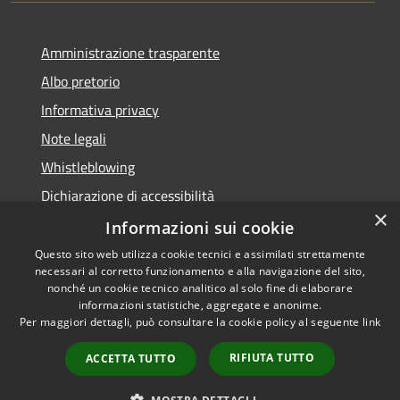
Amministrazione trasparente
Albo pretorio
Informativa privacy
Note legali
Whistleblowing
Dichiarazione di accessibilità
×
Obiettivi di accessibilità
Informazioni sui cookie
Questo sito web utilizza cookie tecnici e assimilati strettamente
necessari al corretto funzionamento e alla navigazione del sito,
nonché un cookie tecnico analitico al solo fine di elaborare
informazioni statistiche, aggregate e anonime.
RSS
Copyright © 2026 • Comune di
Per maggiori dettagli, può consultare la cookie policy al seguente
link
Accessibilità
Spinea • Powered by
Privacy
Municipium
Accesso
•
RIFIUTA TUTTO
ACCETTA TUTTO
Cookie
redazione
Mappa del sito